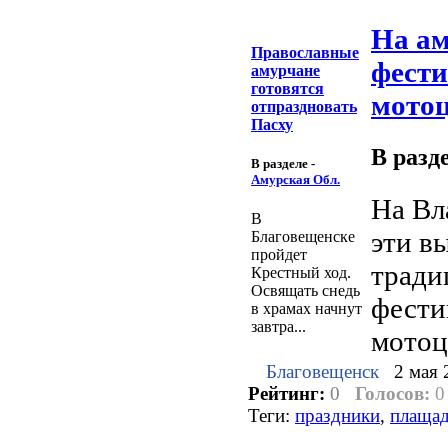
На ам
Православные
фест
амурчане
готовятся
мото
отпраздновать
Пасху
В разд
В разделе -
Амурская Обл.
На Вл
В
эти в
Благовещенске
пройдет
тради
Крестный ход.
Освящать снедь
фести
в храмах начнут
завтра...
мотоц
Благовещенск
2 мая 
Рейтинг:
0
Голосов:
0
Теги:
праздники
,
плаща