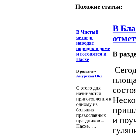
Похожие статьи:
В Бла
В Чистый
отме
четверг
наводят
порядок в доме
В разд
и готовятся к
Пасхе
Сегод
В разделе -
Амурская Обл.
площа
состо
С этого дня
начинаются
Неско
приготовления к
одному из
пришл
больших
православных
и поу
праздников –
Пасхе. ...
гуляни