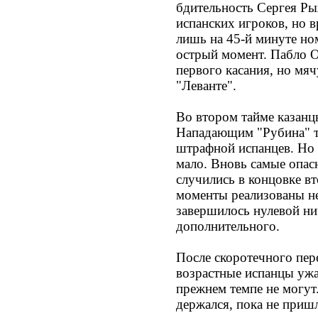
бдительность Сергея Ры
испанских игроков, но в
лишь на 45-й минуте но
острый момент. Пабло О
первого касания, но мя
"Леванте".
Во втором тайме казанц
Нападающим "Рубина" те
штрафной испанцев. Но 
мало. Вновь самые опас
случились в концовке в
моменты реализованы н
завершилось нулевой ни
дополнительного.
После скоротечного пере
возрастные испанцы ужа
прежнем темпе не могут
держался, пока не пришл