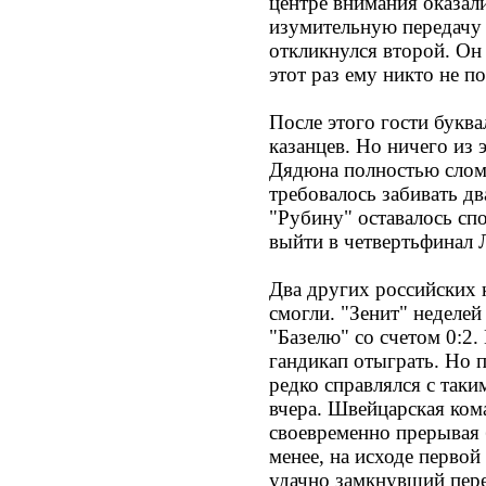
центре внимания оказал
изумительную передачу 
откликнулся второй. Он 
этот раз ему никто не п
После этого гости буква
казанцев. Но ничего из
Дядюна полностью слом
требовалось забивать дв
"Рубину" оставалось сп
выйти в четвертьфинал 
Два других российских 
смогли. "Зенит" неделе
"Базелю" со счетом 0:2.
гандикап отыграть. Но 
редко справлялся с так
вчера. Швейцарская ком
своевременно прерывая 
менее, на исходе первой
удачно замкнувший пере