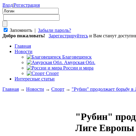
Вход
|
Регистрация
Запомнить |
Забыли пароль?
Добро пожаловать!
Зарегистрируйтесь
и Вам станут доступ
Главная
Новости
Благовещенск
Амурская Обл.
России и мира
Спорт
Интересные статьи
Главная
→
Новости
→
Спорт
→
"Рубин" продолжает борьбу в
"Рубин" прод
Лиге Европы